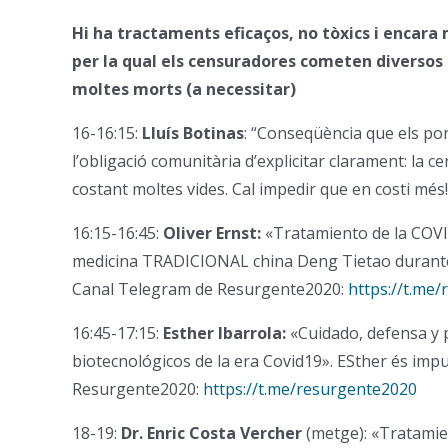
Hi ha tractaments eficaços, no tòxics i encara
per la qual els censuradores cometen diversos d
moltes morts (a necessitar)
16-16:15:
Lluís Botinas
: “Conseqüència que els pon
l’obligació comunitària d’explicitar clarament: la ce
costant moltes vides. Cal impedir que en costi més!
16:15-16:45:
Oliver Ernst:
«Tratamiento de la COVI
medicina TRADICIONAL china Deng Tietao durante 
Canal Telegram de Resurgente2020:
https://t.me
16:45-17:15:
Esther Ibarrola:
«Cuidado, defensa y p
biotecnológicos de la era Covid19». ESther és imp
Resurgente2020:
https://t.me/resurgente2020
18-19:
Dr. Enric Costa Vercher
(metge): «Tratamie