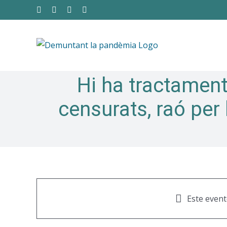
Skip
Facebook
Twitter
Instagram
YouTube
to
content
Hi ha tractament
censurats, raó per
Este event