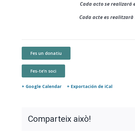
Cada acto se realizará 
Cada acte es realitzarà
Fes un donatiu
Fes-te’n soci
+ Google Calendar
+ Exportación de iCal
Comparteix això!