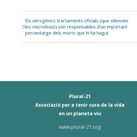
Els iatrogènics tractaments oficials (que silencien
Navegación
les microdosis) són responsables d’un important
del
percentatge dels morts que hi ha hagut
Evento
Plural-21
Associació per a tenir cura de la vida
en un planeta viu
www.plural-21.org