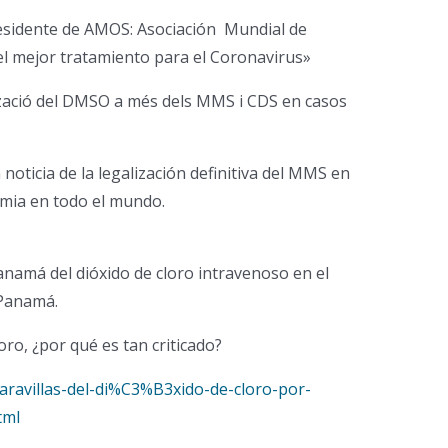
esidente de AMOS: Asociación Mundial de
el mejor tratamiento para el Coronavirus»
ilització del DMSO a més dels MMS i CDS en casos
oticia de la legalización definitiva del MMS en
emia en todo el mundo.
Panamá del dióxido de cloro intravenoso en el
 Panamá.
loro, ¿por qué es tan criticado?
aravillas-del-di%C3%B3xido-de-cloro-por-
tml