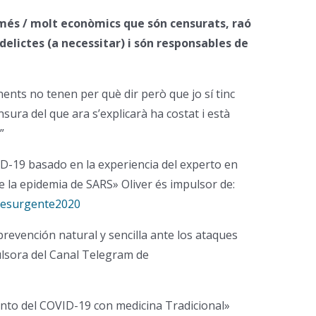
 més / molt econòmics que són censurats, raó
elictes (a necessitar) i són responsables de
ents no tenen per què dir però que jo sí tinc
nsura del que ara s’explicarà ha costat i està
”
D-19 basado en la experiencia del experto en
la epidemia de SARS» Oliver és impulsor de:
/resurgente2020
revención natural y sencilla ante los ataques
ulsora del
Canal Telegram de
nto del COVID-19 con medicina Tradicional»