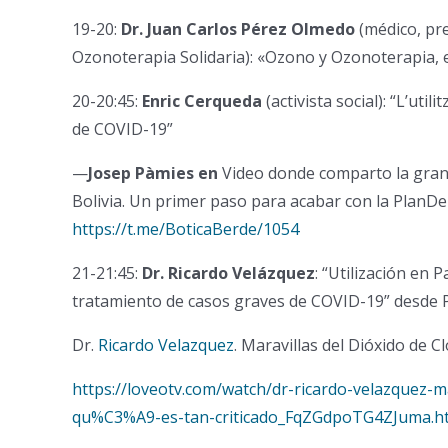
19-20:
Dr. Juan Carlos Pérez Olmedo
(médico, pr
Ozonoterapia Solidaria): «Ozono y Ozonoterapia, 
20-20:45:
Enric Cerqueda
(activista social): “L’ut
de COVID-19”
—
Josep Pàmies en
Video donde comparto la gran n
Bolivia. Un primer paso para acabar con la PlanD
https://t.me/BoticaBerde/1054
21-21:45:
Dr.
Ricardo Velázquez
: “Utilización en 
tratamiento de casos graves de COVID-19” desde
Dr.
Ricardo Velazquez
. Maravillas del Dióxido de C
https://loveotv.com/watch/dr-ricardo-velazquez-m
qu%C3%A9-es-tan-criticado_FqZGdpoTG4ZJuma.h