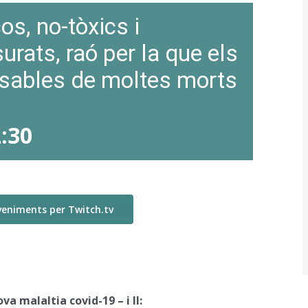
os, no-tòxics i
rats, raó per la que els
sables de moltes morts
:30
veniments per Twitch.tv
a malaltia covid-19 – i II: