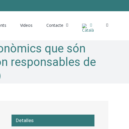
ents
Videos
Contacte
econòmics que són
són responsables de
)
Detalles