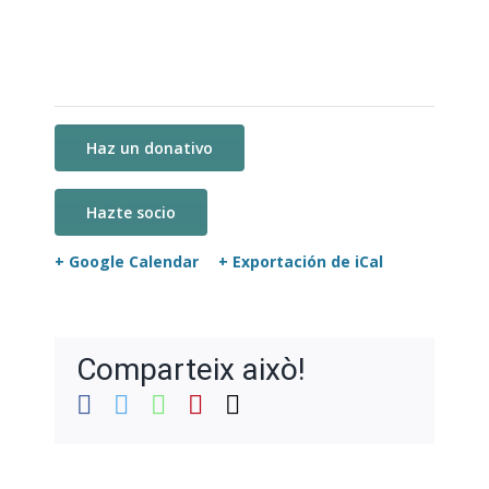
Haz un donativo
Hazte socio
+ Google Calendar
+ Exportación de iCal
Comparteix això!
Facebook
Twitter
WhatsApp
Pinterest
Correo
electrónico