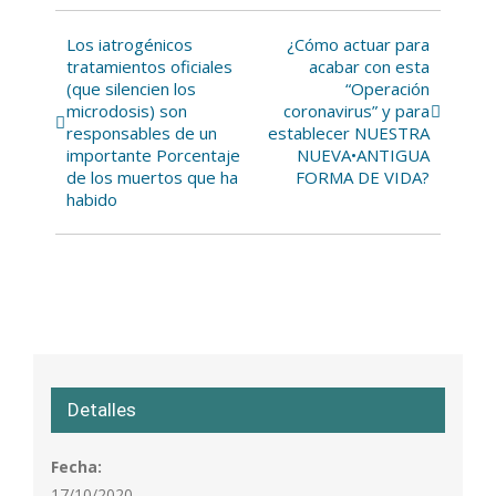
Los iatrogénicos
¿Cómo actuar para
Navegación
tratamientos oficiales
acabar con esta
del
(que silencien los
“Operación
microdosis) son
coronavirus” y para
Evento
responsables de un
establecer NUESTRA
importante Porcentaje
NUEVA•ANTIGUA
de los muertos que ha
FORMA DE VIDA?
habido
Detalles
Fecha:
17/10/2020