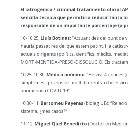
El iatrogénico / criminal tratamiento oficial A
sencilla técnica que permitiría reducir tanto l
responsable de un importante porcentaje (a pr
10-10:25:
Lluís Botinas:
“Actuant des del punt de
hauria passat res del que estem patint. I la catà
actuals dirigents (polítics, científics, mèdics, medi
MORT-MENTIDA-PRESÓ-DISSOLUCIÓ. Els tractaments
10:25-10:30:
Médico anónimo
: “He vist 4 onades 
símptomes i pronòstics molt diferents: o bé el vir
anomenada COVID-19”
10:30-11:
Bartomeu Payeras
(biòleg UB): “Relació
sistema, ¿més casos?”
11-12:
Miguel Quel Benedicto
(Doctor en Medicin