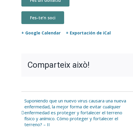
Fes un donatiu
Fes-te’n soci
+ Google Calendar
+ Exportación de iCal
Comparteix això!
Suponiendo que un nuevo virus causara una nueva
Navegación
enfermedad, la mejor forma de evitar cualquier
del
enfermedad es proteger y fortalecer el terreno
físico y anímico. Cómo proteger y fortalecer el
Evento
terreno? – II