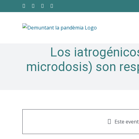
Saltar
Facebook
Twitter
Instagram
YouTube
al
contenido
Los iatrogénicos
microdosis) son res
Este event