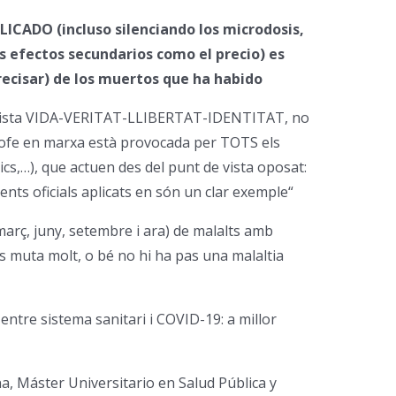
PLICADO (incluso silenciando los microdosis,
os efectos secundarios como el precio) es
ecisar) de los muertos que ha habido
 vista VIDA-VERITAT-LLIBERTAT-IDENTITAT, no
strofe en marxa està provocada per TOTS els
àtics,…), que actuen des del punt de vista oposat:
 oficials aplicats en són un clar exemple“
(març, juny, setembre i ara) de malalts amb
us muta molt, o bé no hi ha pas una malaltia
 entre sistema sanitari i COVID-19: a millor
a, Máster Universitario en Salud Pública y